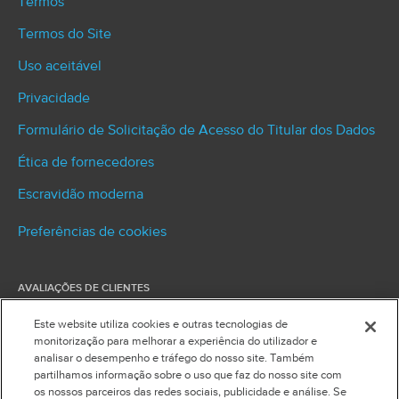
Termos
Termos do Site
Uso aceitável
Privacidade
Formulário de Solicitação de Acesso do Titular dos Dados
Ética de fornecedores
Escravidão moderna
Preferências de cookies
AVALIAÇÕES DE CLIENTES
O G2 é uma plataforma de avaliação de soluções
Este website utiliza cookies e outras tecnologias de
empresariais por usuários, que posicionou a Signifyd
monitorização para melhorar a experiência do utilizador e
acima de todos os concorrentes, classificando-a em
analisar o desempenho e tráfego do nosso site. Também
primeiro lugar em presença no mercado e
partilhamos informação sobre o uso que faz do nosso site com
nomeando-a como líder de mercado.
os nossos parceiros das redes sociais, publicidade e análise. Se