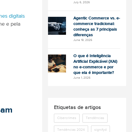
July 6, 2026
mes digitais
Agentic Commerce vs. e-
ne e pela
commerce tradicional:
conheça as 7 principais
diferenças
June 19, 2026
O que é Inteligência
Artificial Explicável (XAI)
no e-commerce e por
que ela é importante?
June 1, 2026
Etiquetas de artigos
nam
Cibercrimes
Tendências
Tendências 2024
signifyd