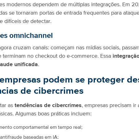
s modernos dependem de múltiplas integrações. Em 20
das se tornaram portas de entrada frequentes para ataqu
e difíceis de detecta
r.
des omnichannel
agora cruzam canais: começam nas mídias sociais, passa
 terminam no checkout do e-commerce. Essa
integraçã
raude unificada
.
empresas podem se proteger de
cias de cibercrimes
tar as
tendências de cibercrimes
, empresas precisam ir
sicas. Algumas boas práticas incluem:
mento comportamental em tempo real;
antifraude baseadas em IA;