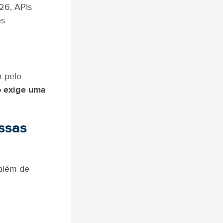
26, APIs
es
m pelo
o exige uma
ssas
 além de