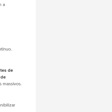
m a
tínuo.
stes de
 de
s massivos.
ibilizar