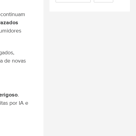
 continuam
vazados
sumidores
gados,
ca de novas
erigoso
.
tas por IA e