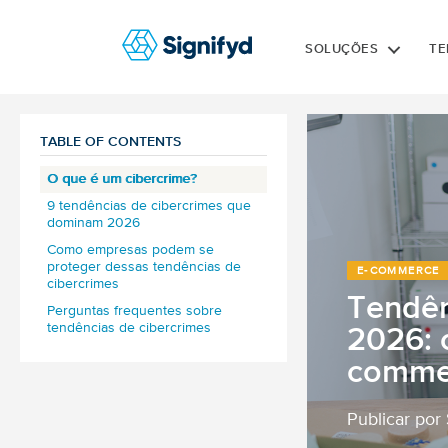
SOLUÇÕES
TE
TABLE OF CONTENTS
O que é um cibercrime?
9 tendências de cibercrimes que
dominam 2026
Como empresas podem se
1. Vítimas recorrentes e ataques
proteger dessas tendências de
em cadeia
E‑COMMERCE
cibercrimes
2. Phishing com inteligência
Tendên
Perguntas frequentes sobre
artificial e deepfakes
tendências de cibercrimes
2026: 
3. Roubo de identidade digital
completo
Como as tendências de
commer
cibercrimes afetam o
4. Ataques a pass keys e
desempenho financeiro do e-
autenticação sem senha
commerce?
Publicar por
5. Fraudes automatizadas em
Quais tendências de
larga escala