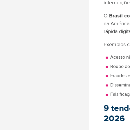
interrupçõe
O
Brasil c
na América 
rápida digi
Exemplos c
Acesso nã
Roubo de 
Fraudes e
Dissemin
Falsifica
9 tend
2026