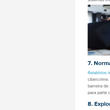
sistemas in
7. Norma
Relatórios 
cibercrime.
barreira de
para parte 
8. Explo