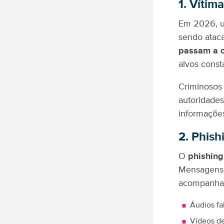
1. Vítim
Em 2026, u
sendo atac
passam a c
alvos const
Criminoso
autoridade
informaçõe
2. Phish
O
phishing
Mensagens a
acompanha
Áudios fa
Vídeos d