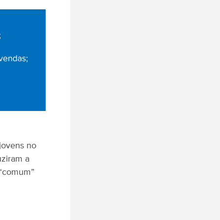
jovens no
uziram a
e “comum”