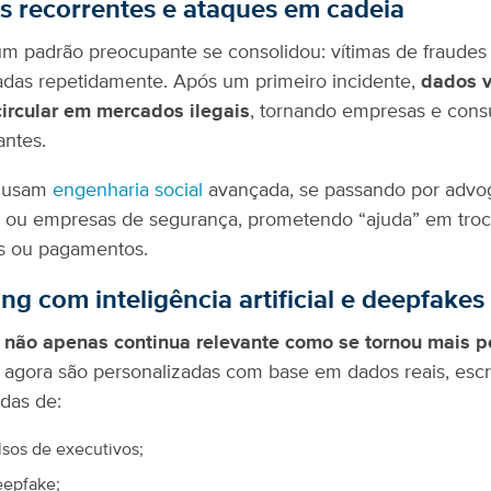
as recorrentes e ataques em cadeia
m padrão preocupante se consolidou: vítimas de fraudes
adas repetidamente. Após um primeiro incidente,
dados 
ircular em mercados ilegais
, tornando empresas e con
antes.
s usam
engenharia social
avançada, se passando por advo
s ou empresas de segurança, prometendo “ajuda” em tro
s ou pagamentos.
ing com inteligência artificial e deepfakes
não apenas continua relevante como se tornou mais p
gora são personalizadas com base em dados reais, escri
das de:
lsos de executivos;
eepfake;