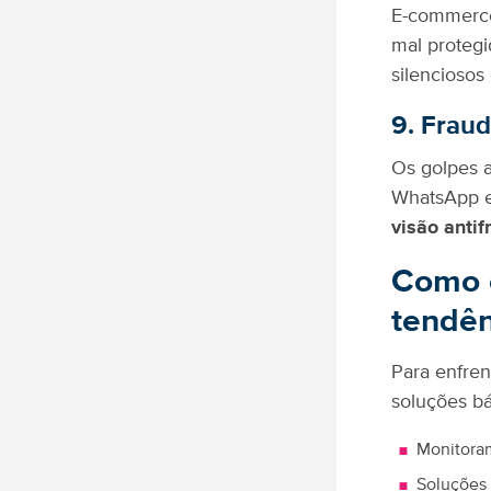
E-commerce
mal protegi
silenciosos 
9. Frau
Os golpes 
WhatsApp e
visão antif
Como 
tendên
Para enfren
soluções bá
Monitora
Soluções 