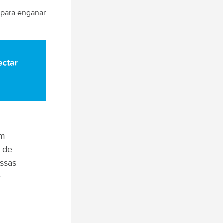
s para enganar
em
o de
ssas
e