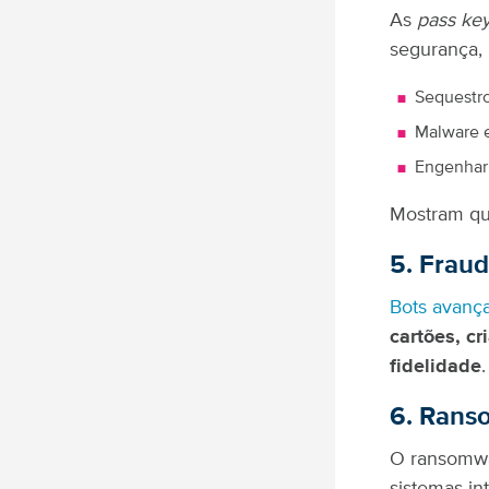
As
pass ke
segurança,
Sequestro
Malware e
Engenhari
Mostram qu
5. Fraud
Bots avanç
cartões, c
fidelidade
6. Rans
O ransomwar