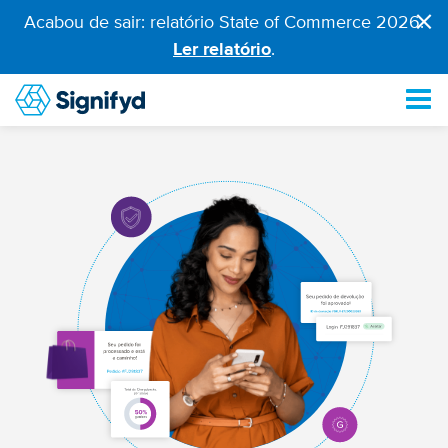
×
Acabou de sair: relatório State of Commerce 2026.
Ler relatório
.