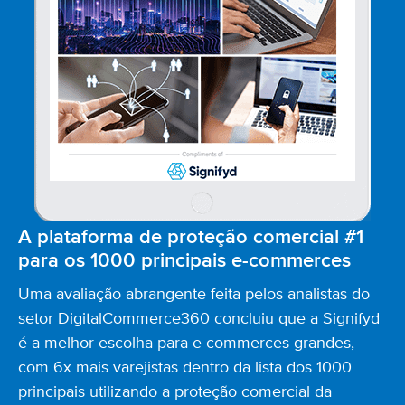
A plataforma de proteção comercial #1
para
os 1000 principais e-commerces
Uma avaliação abrangente feita pelos analistas do
setor DigitalCommerce360 concluiu que a Signifyd
é a melhor escolha para e-commerces grandes,
com 6x mais varejistas dentro da lista dos 1000
principais utilizando a proteção comercial da