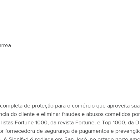
arrea
 completa de proteção para o comércio que aproveita su
ncia do cliente e eliminar fraudes e abusos cometidos por
s listas Fortune 1000, da revista Fortune, e Top 1000, d
or fornecedora de segurança de pagamentos e prevenção 
. A Signifyd é sediada em San José, no estado norte-amer