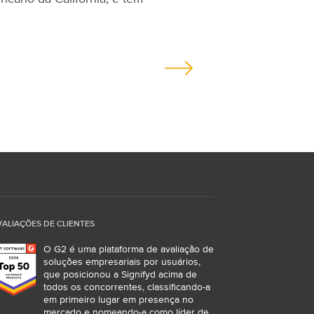
VALIAÇÕES DE CLIENTES
O G2 é uma plataforma de avaliação de
soluções empresariais por usuários,
que posicionou a Signifyd acima de
todos os concorrentes, classificando-a
em primeiro lugar em presença no
mercado e nomeando-a como líder de