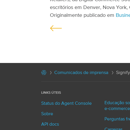
escritórios em Denver, Nova York, 
Originalmente publicado em
Busin
P
o
s
t
s
Comunicados de imprensa
Signify
n
a
LINKS ÚTEIS
v
Educação so
Status do Agent Console
i
e‑commerce
Sobre
g
Perguntas f
API docs
Carreiras