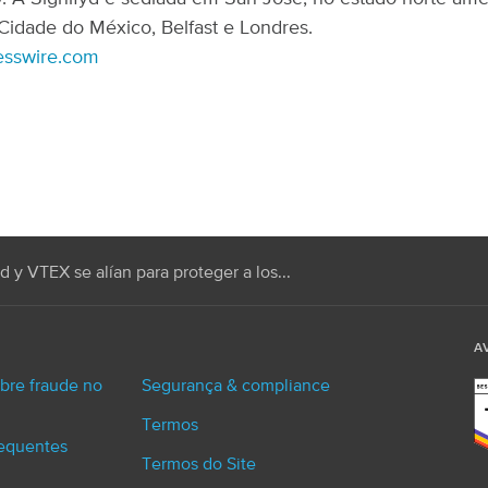
Cidade do México, Belfast e Londres.
esswire.com
d y VTEX se alían para proteger a los...
A
bre fraude no
Segurança & compliance
Termos
requentes
Termos do Site