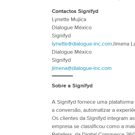
Contactos Signifyd
Lynette Mujica
Dialogue México
Signifyd
lynette@dialogue-inc.com
Jimena L
Dialogue México
Signifyd
jimena@dialogue-inc.com
Sobre a Signifyd
A Signifyd fornece uma plataforma
a conversão, automatizar a experiê
Os clientes da Signifyd integram a
empresa se classificou como a mai
Retailers, da Digital Commerce 360