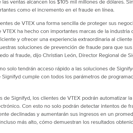
las ventas alcancen los $105 mil millones de dólares. Si
rtantes como el incremento en el fraude en línea.
clientes de VTEX una forma sencilla de proteger sus negoc
e VTEX ha hecho con importantes marcas de la industria de 
ciente y ofrecer una experiencia extraordinaria al cliente
 nuestras soluciones de prevención de fraude para que sus
do al fraude, dijo Christian León, Director Regional de Si
 no solo tendrán acceso rápido a las soluciones de Signif
 Signifyd cumple con todos los parámetros de programaci
nes de Signifyd, los clientes de VTEX podrán automatizar l
ctrónico. Con esto no solo podrán detectar intentos de f
ente declinadas y aumentarán sus ingresos en un promed
incluso más alto, cómo demuestran los resultados obteni