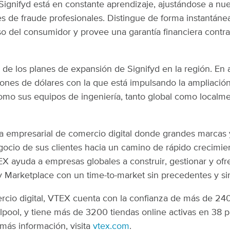
ignifyd está en constante aprendizaje, ajustándose a nuev
s de fraude profesionales. Distingue de forma instantánea
so del consumidor y provee una garantía financiera contra
e de los planes de expansión de Signifyd en la región. En
ones de dólares con la que está impulsando la ampliación
 como sus equipos de ingeniería, tanto global como localme
 empresarial de comercio digital donde grandes marcas y
ocio de sus clientes hacia un camino de rápido crecimie
ayuda a empresas globales a construir, gestionar y ofre
Marketplace con un time-to-market sin precedentes y si
cio digital, VTEX cuenta con la confianza de más de 2400
pool, y tiene más de 3200 tiendas online activas en 38 país
más información, visita
vtex.com
.