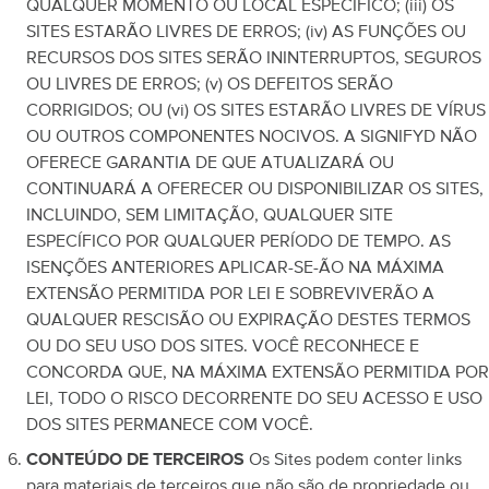
QUALQUER MOMENTO OU LOCAL ESPECÍFICO; (iii) OS
SITES ESTARÃO LIVRES DE ERROS; (iv) AS FUNÇÕES OU
RECURSOS DOS SITES SERÃO ININTERRUPTOS, SEGUROS
OU LIVRES DE ERROS; (v) OS DEFEITOS SERÃO
CORRIGIDOS; OU (vi) OS SITES ESTARÃO LIVRES DE VÍRUS
OU OUTROS COMPONENTES NOCIVOS. A SIGNIFYD NÃO
OFERECE GARANTIA DE QUE ATUALIZARÁ OU
CONTINUARÁ A OFERECER OU DISPONIBILIZAR OS SITES,
INCLUINDO, SEM LIMITAÇÃO, QUALQUER SITE
ESPECÍFICO POR QUALQUER PERÍODO DE TEMPO. AS
ISENÇÕES ANTERIORES APLICAR-SE-ÃO NA MÁXIMA
EXTENSÃO PERMITIDA POR LEI E SOBREVIVERÃO A
QUALQUER RESCISÃO OU EXPIRAÇÃO DESTES TERMOS
OU DO SEU USO DOS SITES. VOCÊ RECONHECE E
CONCORDA QUE, NA MÁXIMA EXTENSÃO PERMITIDA POR
LEI, TODO O RISCO DECORRENTE DO SEU ACESSO E USO
DOS SITES PERMANECE COM VOCÊ.
CONTEÚDO DE TERCEIROS
Os Sites podem conter links
para materiais de terceiros que não são de propriedade ou