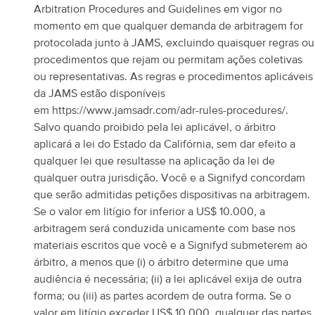
Arbitration Procedures and Guidelines em vigor no
momento em que qualquer demanda de arbitragem for
protocolada junto à JAMS, excluindo quaisquer regras ou
procedimentos que rejam ou permitam ações coletivas
ou representativas. As regras e procedimentos aplicáveis
da JAMS estão disponíveis
em https://www.jamsadr.com/adr-rules-procedures/.
Salvo quando proibido pela lei aplicável, o árbitro
aplicará a lei do Estado da Califórnia, sem dar efeito a
qualquer lei que resultasse na aplicação da lei de
qualquer outra jurisdição. Você e a Signifyd concordam
que serão admitidas petições dispositivas na arbitragem.
Se o valor em litígio for inferior a US$ 10.000, a
arbitragem será conduzida unicamente com base nos
materiais escritos que você e a Signifyd submeterem ao
árbitro, a menos que (i) o árbitro determine que uma
audiência é necessária; (ii) a lei aplicável exija de outra
forma; ou (iii) as partes acordem de outra forma. Se o
valor em litígio exceder US$ 10.000, qualquer das partes