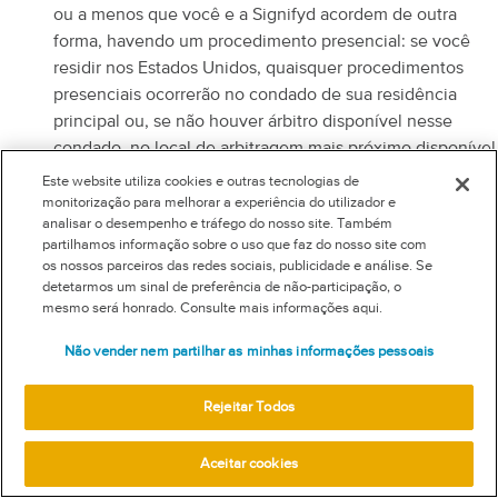
ou a menos que você e a Signifyd acordem de outra
forma, havendo um procedimento presencial: se você
residir nos Estados Unidos, quaisquer procedimentos
presenciais ocorrerão no condado de sua residência
principal ou, se não houver árbitro disponível nesse
condado, no local de arbitragem mais próximo disponível
no estado; se você residir fora dos Estados Unidos, na
Este website utiliza cookies e outras tecnologias de
medida permitida em seu país, quaisquer procedimentos
monitorização para melhorar a experiência do utilizador e
analisar o desempenho e tráfego do nosso site. Também
presenciais ocorrerão no Condado de Santa Clara, no
partilhamos informação sobre o uso que faz do nosso site com
Estado da Califórnia.
os nossos parceiros das redes sociais, publicidade e análise. Se
detetarmos um sinal de preferência de não-participação, o
Protocolos em Massa (Mass Filings).
Para aumentar a
mesmo será honrado. Consulte mais informações aqui.
eficiência da administração e resolução das arbitragens,
no caso de 100 ou mais demandas de arbitragem
Não vender nem partilhar as minhas informações pessoais
semelhantes (aquelas que apresentam os mesmos ou
substancialmente semelhantes fatos ou reivindicações e
Rejeitar Todos
que buscam a mesma ou substancialmente semelhante
tutela) apresentadas por ou com o auxílio ou
Aceitar cookies
coordenação do(s) mesmo(s) escritório(s) de advocacia ou