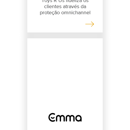
Toys R Us fideliza os
clientes através da
proteção omnichannel