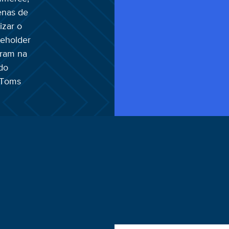
enas de
izar o
keholder
aram na
do
, Toms