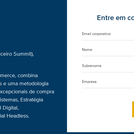
Entre em c
rceiro Summit),
mmerce, combina
ghts e uma metodologia
excepcionais de compra
istemas, Estratégia
Digital,
al Headless.