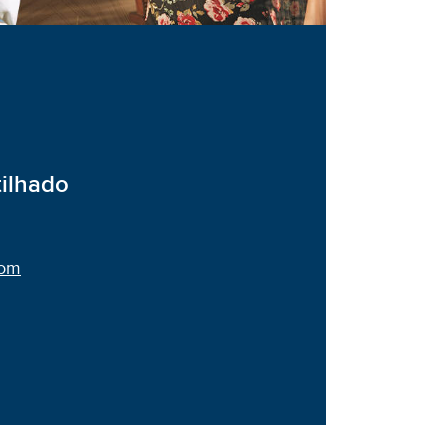
tilhado
com