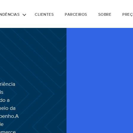
NDÊNCIAS
CLIENTES
PARCEIROS
SOBRE
PREÇ
riência
is
do a
meio da
mpenho.
A
de
mmerce,