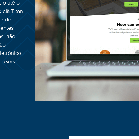
cio até o
 clã Titan
 e de
ientes
as, não
são
letrônico
plexas.