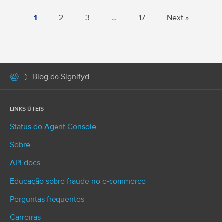
1
2
3
…
17
Next »
Blog do Signifyd
LINKS ÚTEIS
Status do Agent Console
Sobre
API docs
Educação sobre fraude no e‑commerce
Perguntas frequentes
Carreiras