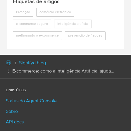
Etiquetas de artigos
Proteção
comércio eletrônico
e-commerce seguro
inteligência artificial
melhorando o e-commerce
prevenção de fraudes
Signifyd blog
E-commerce: como a Inteligência Artificial ajuda...
LINKS ÚTEIS
Status do Agent Console
Sobre
API docs